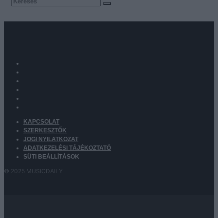
KAPCSOLAT
SZERKESZTŐK
JOGI NYILATKOZAT
ADATKEZELÉSI TÁJÉKOZTATÓ
SÜTI BEÁLLÍTÁSOK
© 2025 MUSICDAILY