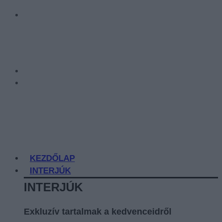
KEZDŐLAP
INTERJÚK
INTERJÚK
Exkluzív tartalmak a kedvenceidről