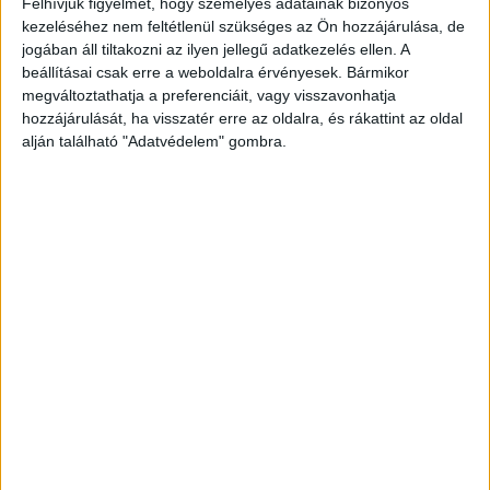
Felhívjuk figyelmét, hogy személyes adatainak bizonyos
kezeléséhez nem feltétlenül szükséges az Ön hozzájárulása, de
KONCERTJE
jogában áll tiltakozni az ilyen jellegű adatkezelés ellen. A
beállításai csak erre a weboldalra érvényesek. Bármikor
megváltoztathatja a preferenciáit, vagy visszavonhatja
ZENE
hozzájárulását, ha visszatér erre az oldalra, és rákattint az oldal
ZENE
alján található "Adatvédelem" gombra.
A legfrissebb megjelenések első kézből!
A DUETT, AMIRŐL MINDIG IS
TUDTUK, HOGY SZÜKSÉGÜNK VAN
RÁ: ÖSSZEÁLLT MADONNA ÉS
KYLIE MINOGUE