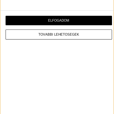
KLIPPREMIER: Kylie Minogue – Sexercize
KLIPPREMIER: KYLIE MINOGUE –
SEXERCIZE
ELFOGADOM
MUSICDAILY
TOVÁBBI LEHETŐSÉGEK
VIDEÓ
2014.03.19. 17:34