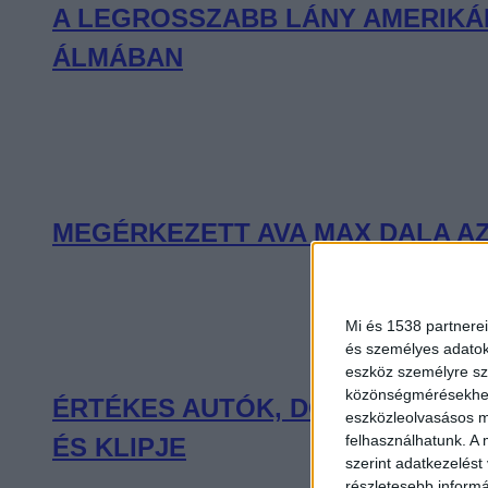
A LEGROSSZABB LÁNY AMERIKÁB
ÁLMÁBAN
MEGÉRKEZETT AVA MAX DALA AZ
Mi és 1538 partnerei
és személyes adatoka
eszköz személyre sz
közönségmérésekhez 
ÉRTÉKES AUTÓK, DÖGÖS MOZDU
eszközleolvasásos mó
felhasználhatunk. A 
ÉS KLIPJE
szerint adatkezelést
részletesebb informác