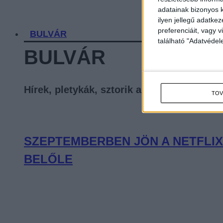
adatainak bizonyos k
ilyen jellegű adatke
preferenciáit, vagy v
BULVÁR
található "Adatvéde
BULVÁR
Hírek, pletykák, sztorik a celebvilágból
TOV
SZEPTEMBERBEN JÖN A NETFLIX
BELŐLE