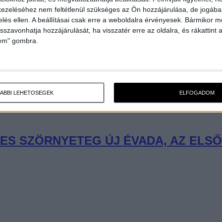
ezeléséhez nem feltétlenül szükséges az Ön hozzájárulása, de jogában 
zelés ellen. A beállításai csak erre a weboldalra érvényesek. Bármikor m
isszavonhatja hozzájárulását, ha visszatér erre az oldalra, és rákattint a
lem" gombra.
ÁBBI LEHETŐSÉGEK
ELFOGADOM
ES SZÖRNYETEG ÚJ ÉVADA, AZ ELS