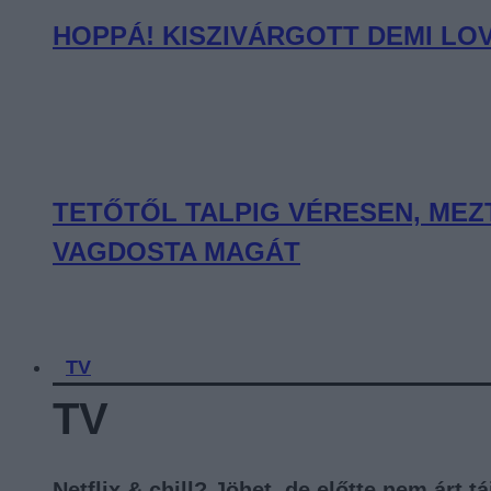
HOPPÁ! KISZIVÁRGOTT DEMI LO
TETŐTŐL TALPIG VÉRESEN, MEZ
VAGDOSTA MAGÁT
TV
TV
Netflix & chill? Jöhet, de előtte nem árt 