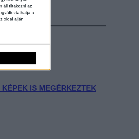
áll tiltakozni az
egváltoztathatja a
z oldal alján
Ő KÉPEK IS MEGÉRKEZTEK