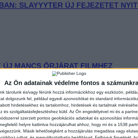
AN: SLAYYYTER ÚJ FEJEZETET NYIT
 ÚJ MANCS ŐRJÁRAT FILMHEZ
Az Ön adatainak védelme fontos a számunkr
nk tárolunk és/vagy férünk hozzá információkhoz egy eszközön, példáu
t dolgozunk fel, például egyedi azonosítókat és standard információk
abott hirdetésekhez és tartalomhoz, hirdetések és tartalmak méréséhe
és szolgáltatásfejlesztéshez küld.
Az Ön engedélyével mi és a partne
LATOK ÉS FLUOR TOMI – DEBÜTÁL 
dszerrel szerzett pontos geolokációs adatokat és azonosítási informác
megfelelő helyre kattintva hozzájárulhat ahhoz, hogy mi és a 1538 partne
 végezzünk. Másik lehetőségként a hozzájárulás megadása vagy elutasí
iókhoz juthat, és megváltoztathatja beállításait.
Felhívjuk figyelmét, 