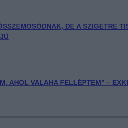
 ÖSSZEMOSÓDNAK, DE A SZIGETRE T
RJÚ
, AHOL VALAHA FELLÉPTEM” – EXKL