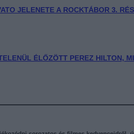
VATO JELENETE A ROCKTÁBOR 3. RÉ
TELENÜL ÉLŐZÖTT PEREZ HILTON, 
tájékozódni sorozatos és filmes kedvenceidről, 