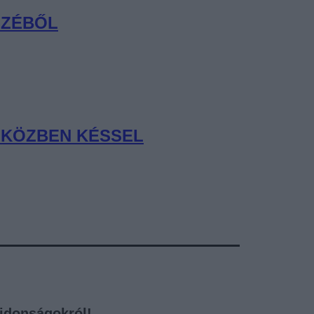
SZÉBŐL
MIKÖZBEN KÉSSEL
újdonságokról!