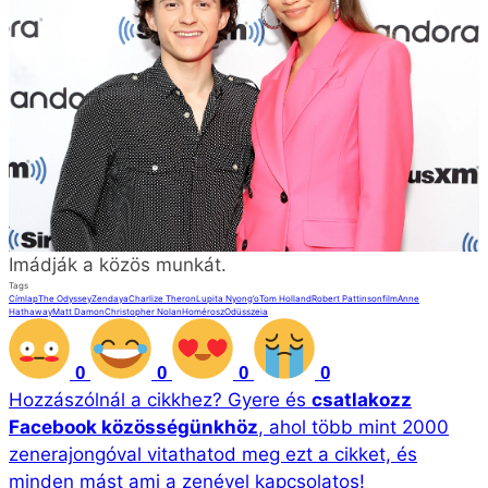
Imádják a közös munkát.
Tags
Címlap
The Odyssey
Zendaya
Charlize Theron
Lupita Nyong’o
Tom Holland
Robert Pattinson
film
Anne
Hathaway
Matt Damon
Christopher Nolan
Homérosz
Odüsszeia
0
0
0
0
Hozzászólnál a cikkhez?
Gyere és
csatlakozz
Facebook közösségünkhöz
, ahol több mint 2000
zenerajongóval vitathatod meg ezt a cikket, és
minden mást ami a zenével kapcsolatos!