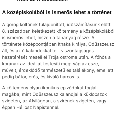
A középiskolából is ismerős lehet a történet
A görög költőnek tulajdonított, időszámításunk előtti
8. században keletkezett költemény a középiskolából
is ismerős lehet, hiszen a tananyag része. A
története középpontjában Ithaka királya, Odüsszeusz
áll, és az ő kalandokkal teli, viszontagságos
hazatérését meséli el Trója ostroma után. A főhős a
korának az ideálját testesíti meg: vág az esze,
művelt, érdeklődő természetű és találékony, emellett
pedig bátor, erős, és kiváló harcos is.
A költemény olyan ikonikus epizódokat foglal
magába, mint Odüsszeusz kalandjai a küklopszok
szigetén, az Alvilágban, a szirének szigetén, vagy
éppen Héliosz Napistennel.