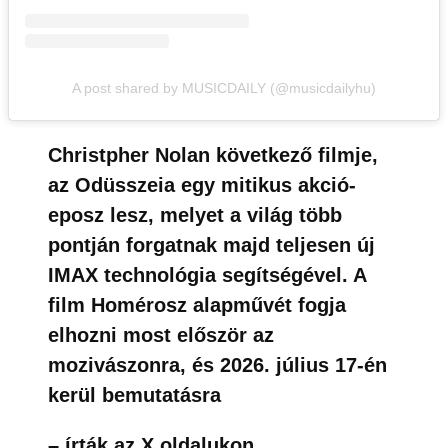
A post shared by MUSICDAILY (@musicdailyhu)
Christpher Nolan következő filmje,
az Odüsszeia egy mitikus akció-
eposz lesz, melyet a világ több
pontján forgatnak majd teljesen új
IMAX technológia segítségével. A
film Homérosz alapművét fogja
elhozni most először az
mozivászonra, és 2026. július 17-én
kerül bemutatásra
– írták az X oldalukon.