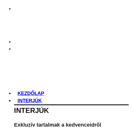
KEZDŐLAP
INTERJÚK
INTERJÚK
Exkluzív tartalmak a kedvenceidről