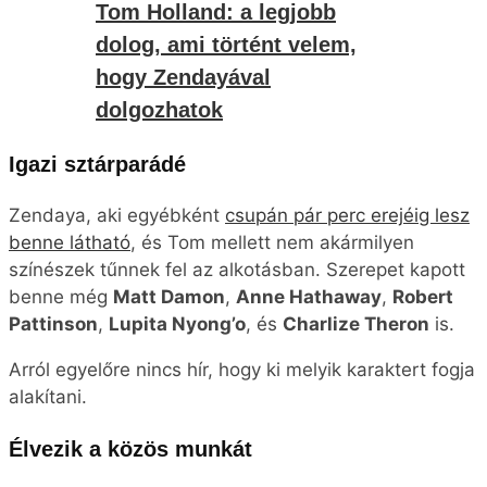
Tom Holland: a legjobb
dolog, ami történt velem,
hogy Zendayával
dolgozhatok
Igazi sztárparádé
Zendaya, aki egyébként
csupán pár perc erejéig lesz
benne látható
, és Tom mellett nem akármilyen
színészek tűnnek fel az alkotásban. Szerepet kapott
benne még
Matt Damon
,
Anne Hathaway
,
Robert
Pattinson
,
Lupita Nyong’o
, és
Charlize Theron
is.
Arról egyelőre nincs hír, hogy ki melyik karaktert fogja
alakítani.
Élvezik a közös munkát