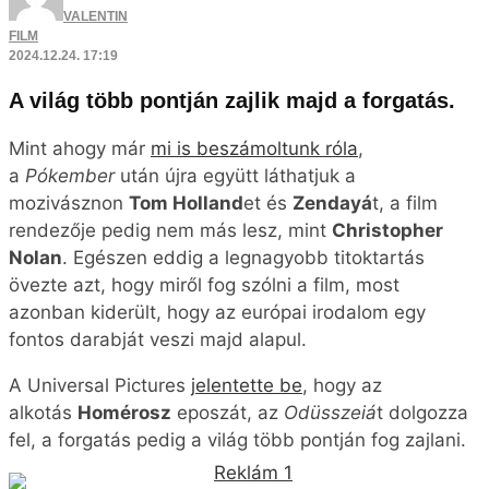
VALENTIN
FILM
2024.12.24. 17:19
A világ több pontján zajlik majd a forgatás.
Mint ahogy már
mi is beszámoltunk róla
,
a
Pókember
után újra együtt láthatjuk a
mozivásznon
Tom Holland
et és
Zendayá
t, a film
rendezője pedig nem más lesz, mint
Christopher
Nolan
. Egészen eddig a legnagyobb titoktartás
övezte azt, hogy miről fog szólni a film, most
azonban kiderült, hogy az európai irodalom egy
fontos darabját veszi majd alapul.
A Universal Pictures
jelentette be
, hogy az
alkotás
Homérosz
eposzát, az
Odüsszeiá
t dolgozza
fel, a forgatás pedig a világ több pontján fog zajlani.