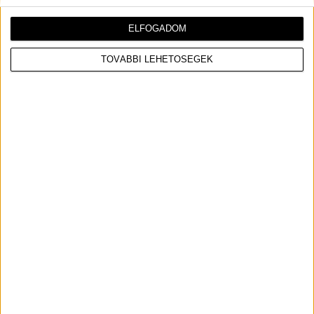
ELFOGADOM
TOVÁBBI LEHETŐSÉGEK
Dylan és Barbara jegyben járnak.
Több ismerősüknek is megmutatták
már a gyűrűt, és elképesztően
boldogok. Mindig dúl köztük a
szerelem, és mindenben támogatják
egymást, de most még a
szokásosnál is boldogabbak. Alig
várják, hogy együtt vágjanak neki