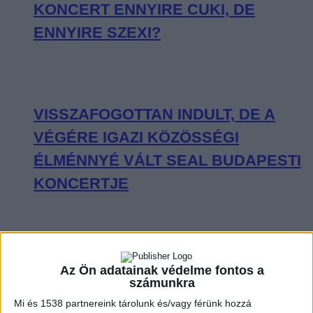
KONCERT ENNYIRE CUKI, DE
ENNYIRE SZEXI?
VISSZAFOGOTTAN INDULT, DE A
VÉGÉRE IGAZI KÖZÖSSÉGI
ÉLMÉNNYÉ VÁLT SEAL BUDAPESTI
KONCERTJE
OLYAN VOLT CHARLIE PUTH A
Az Ön adatainak védelme fontos a
számunkra
BUDAPEST PARK SZÍNPADÁN, MINT
Mi és 1538 partnereink tárolunk és/vagy férünk hozzá
KISGYEREK A CUKORKABOLTBAN