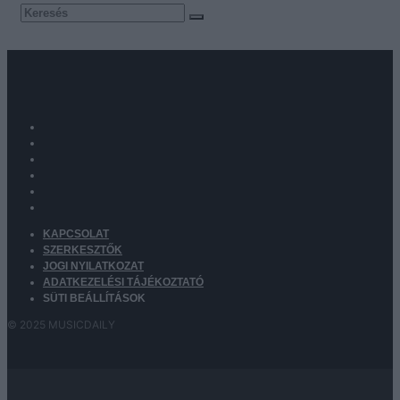
KAPCSOLAT
SZERKESZTŐK
JOGI NYILATKOZAT
ADATKEZELÉSI TÁJÉKOZTATÓ
SÜTI BEÁLLÍTÁSOK
© 2025 MUSICDAILY