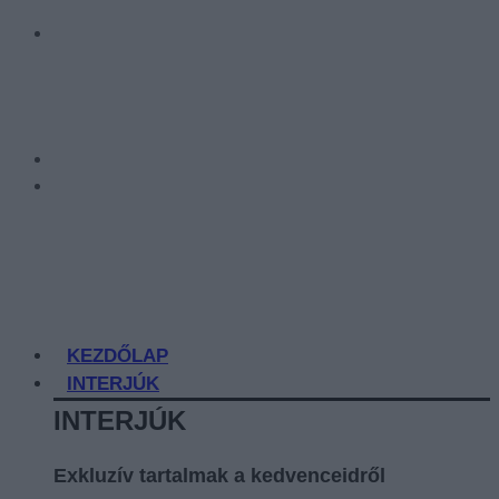
KEZDŐLAP
INTERJÚK
INTERJÚK
Exkluzív tartalmak a kedvenceidről