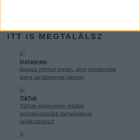
ITT IS MEGTALÁLSZ
Instagram
Kövess minket Instán, ahol mindenféle
extra tartalommal várunk!
TikTok
TikTok-oldalunkon inkább
szórakoztatóbb tartalmakkal
találkozhatsz!