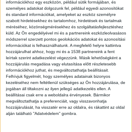
információkhoz egy eszközön, például sütik formájában, és
személyes adatokat dolgozunk fel, például egyedi azonosítókat
és standard információkat, amelyeket az eszköz személyre
ZENE
szabott hirdetésekhez és tartalomhoz, hirdetések és tartalmak
ZENE
méréséhez, közönségmérésekhez és szolgáltatásfejlesztéshez
küld.
Az Ön engedélyével mi és a partnereink eszközleolvasásos
módszerrel szerzett pontos geolokációs adatokat és azonosítási
A legfrissebb megjelenések első kézből!
információkat is felhasználhatunk. A megfelelő helyre kattintva
hozzájárulhat ahhoz, hogy mi és a 1538 partnereink a fent
leírtak szerint adatkezelést végezzünk. Másik lehetőségként a
hozzájárulás megadása vagy elutasítása előtt részletesebb
SZÓLÓBAN IS ÓRIÁSI EDM-
információkhoz juthat, és megváltoztathatja beállításait.
Felhívjuk figyelmét, hogy személyes adatainak bizonyos
HIMNUSZT TUD VILLANTANI ELLIE
kezeléséhez nem feltétlenül szükséges az Ön hozzájárulása, de
jogában áll tiltakozni az ilyen jellegű adatkezelés ellen. A
GOULDING
beállításai csak erre a weboldalra érvényesek. Bármikor
megváltoztathatja a preferenciáit, vagy visszavonhatja
hozzájárulását, ha visszatér erre az oldalra, és rákattint az oldal
alján található "Adatvédelem" gombra.
A LEGROSSZABB LÁNY