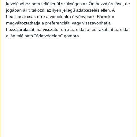
AMERIKÁBAN: SLAYYYTER ÚJ
kezeléséhez nem feltétlenül szükséges az Ön hozzájárulása, de
jogában áll tiltakozni az ilyen jellegű adatkezelés ellen. A
FEJEZETET NYIT A MOCSKOS
beállításai csak erre a weboldalra érvényesek. Bármikor
AMERIKAI ÁLMÁBAN
megváltoztathatja a preferenciáit, vagy visszavonhatja
hozzájárulását, ha visszatér erre az oldalra, és rákattint az oldal
alján található "Adatvédelem" gombra.
MEGÉRKEZETT AVA MAX DALA AZ
ÚJ MANCS ŐRJÁRAT FILMHEZ
BULVÁR
BULVÁR
Hírek, pletykák, sztorik a celebvilágból