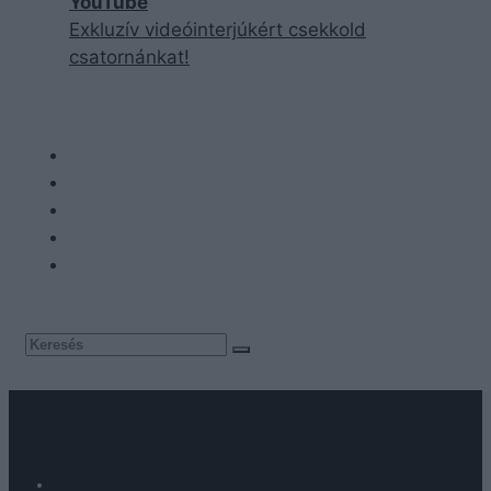
YouTube
Exkluzív videóinterjúkért csekkold
csatornánkat!