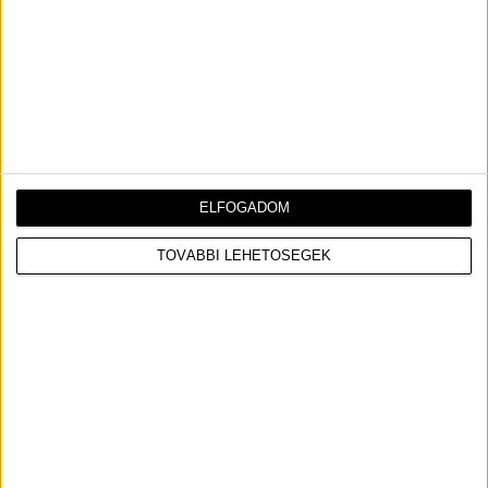
ELFOGADOM
TOVÁBBI LEHETŐSÉGEK
View this post on Instagram