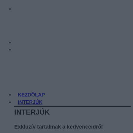
KEZDŐLAP
INTERJÚK
INTERJÚK
Exkluzív tartalmak a kedvenceidről