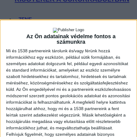
ZENE
ZENE
Az Ön adatainak védelme fontos a
számunkra
A legfrissebb megjelenések első kézből!
Mi és 1538 partnereink tárolunk és/vagy férünk hozzá
információkhoz egy eszközön, például sütik formájában, és
személyes adatokat dolgozunk fel, például egyedi azonosítókat
és standard információkat, amelyeket az eszköz személyre
SZÓLÓBAN IS ÓRIÁSI EDM-
szabott hirdetésekhez és tartalomhoz, hirdetések és tartalmak
HIMNUSZT TUD VILLANTANI ELLIE
méréséhez, közönségmérésekhez és szolgáltatásfejlesztéshez
küld.
Az Ön engedélyével mi és a partnereink eszközleolvasásos
GOULDING
módszerrel szerzett pontos geolokációs adatokat és azonosítási
információkat is felhasználhatunk. A megfelelő helyre kattintva
hozzájárulhat ahhoz, hogy mi és a 1538 partnereink a fent
leírtak szerint adatkezelést végezzünk. Másik lehetőségként a
hozzájárulás megadása vagy elutasítása előtt részletesebb
információkhoz juthat, és megváltoztathatja beállításait.
A LEGROSSZABB LÁNY
Felhívjuk figyelmét, hogy személyes adatainak bizonyos