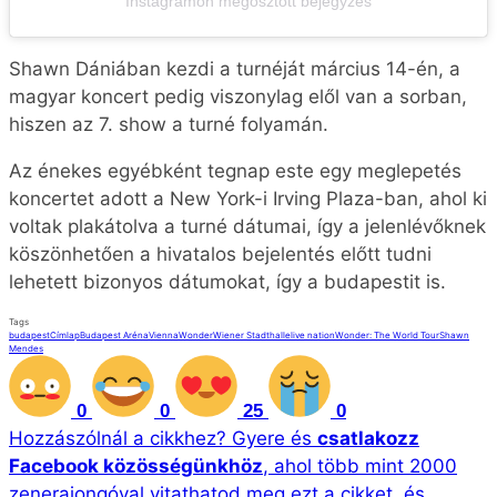
Instagramon megosztott bejegyzés
Shawn Dániában kezdi a turnéját március 14-én, a
magyar koncert pedig viszonylag elől van a sorban,
hiszen az 7. show a turné folyamán.
Az énekes egyébként tegnap este egy meglepetés
koncertet adott a New York-i Irving Plaza-ban, ahol ki
voltak plakátolva a turné dátumai, így a jelenlévőknek
köszönhetően a hivatalos bejelentés előtt tudni
lehetett bizonyos dátumokat, így a budapestit is.
Tags
budapest
Címlap
Budapest Aréna
Vienna
Wonder
Wiener Stadthalle
live nation
Wonder: The World Tour
Shawn
Mendes
0
0
25
0
Hozzászólnál a cikkhez?
Gyere és
csatlakozz
Facebook közösségünkhöz
, ahol több mint 2000
zenerajongóval vitathatod meg ezt a cikket, és