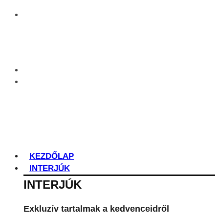
KEZDŐLAP
INTERJÚK
INTERJÚK
Exkluzív tartalmak a kedvenceidről