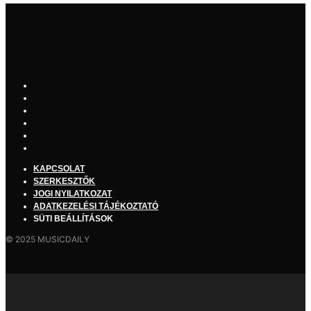
KAPCSOLAT
SZERKESZTŐK
JOGI NYILATKOZAT
ADATKEZELÉSI TÁJÉKOZTATÓ
SÜTI BEÁLLÍTÁSOK
© 2025 MUSICDAILY