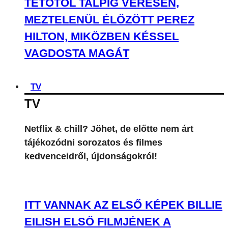
TETŐTŐL TALPIG VÉRESEN,
MEZTELENÜL ÉLŐZÖTT PEREZ
HILTON, MIKÖZBEN KÉSSEL
VAGDOSTA MAGÁT
TV
TV
Netflix & chill? Jöhet, de előtte nem árt
tájékozódni sorozatos és filmes
kedvenceidről, újdonságokról!
ITT VANNAK AZ ELSŐ KÉPEK BILLIE
EILISH ELSŐ FILMJÉNEK A