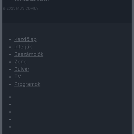
© 2025 MUSICDAILY
Kezdőlap
Interjúk
Beszámolók
Zene
Bulvár
TV
Programok