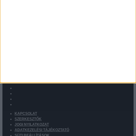
KAPCSOLAT
SZERKESZTŐK
JOGI NYILATKOZAT
ADATKEZELÉSI TÁJÉKOZTATÓ
SÜTI BEÁLLÍTÁSOK