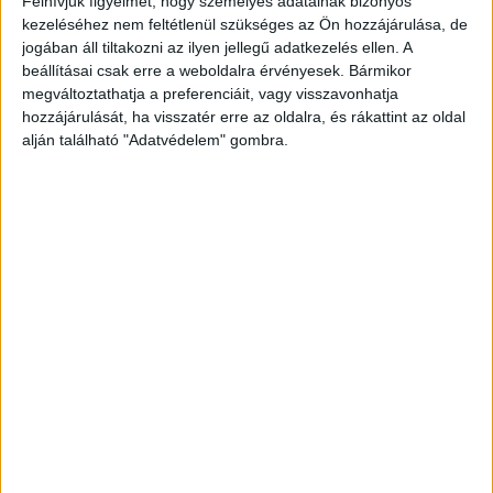
Felhívjuk figyelmét, hogy személyes adatainak bizonyos
AMERIKÁBAN: SLAYYYTER ÚJ
kezeléséhez nem feltétlenül szükséges az Ön hozzájárulása, de
FEJEZETET NYIT A MOCSKOS
jogában áll tiltakozni az ilyen jellegű adatkezelés ellen. A
beállításai csak erre a weboldalra érvényesek. Bármikor
AMERIKAI ÁLMÁBAN
megváltoztathatja a preferenciáit, vagy visszavonhatja
hozzájárulását, ha visszatér erre az oldalra, és rákattint az oldal
alján található "Adatvédelem" gombra.
MEGÉRKEZETT AVA MAX DALA AZ
ÚJ MANCS ŐRJÁRAT FILMHEZ
BULVÁR
BULVÁR
Hírek, pletykák, sztorik a celebvilágból