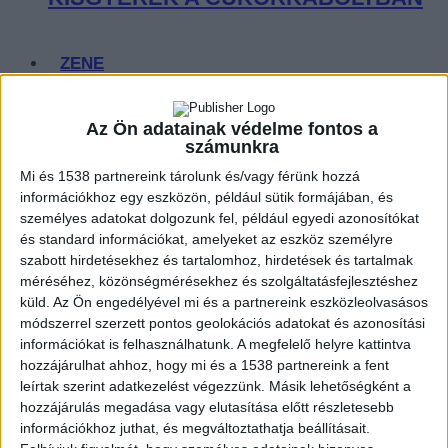
ZENE
ZENE
Az Ön adatainak védelme fontos a
A legfrissebb megjelenések első kézből!
számunkra
Mi és 1538 partnereink tárolunk és/vagy férünk hozzá
információkhoz egy eszközön, például sütik formájában, és
személyes adatokat dolgozunk fel, például egyedi azonosítókat
SZÓLÓBAN IS ÓRIÁSI EDM-
és standard információkat, amelyeket az eszköz személyre
szabott hirdetésekhez és tartalomhoz, hirdetések és tartalmak
HIMNUSZT TUD VILLANTANI ELLIE
méréséhez, közönségmérésekhez és szolgáltatásfejlesztéshez
küld.
Az Ön engedélyével mi és a partnereink eszközleolvasásos
GOULDING
módszerrel szerzett pontos geolokációs adatokat és azonosítási
információkat is felhasználhatunk. A megfelelő helyre kattintva
hozzájárulhat ahhoz, hogy mi és a 1538 partnereink a fent
leírtak szerint adatkezelést végezzünk. Másik lehetőségként a
hozzájárulás megadása vagy elutasítása előtt részletesebb
A LEGROSSZABB LÁNY
információkhoz juthat, és megváltoztathatja beállításait.