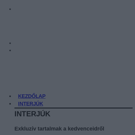
KEZDŐLAP
INTERJÚK
INTERJÚK
Exkluzív tartalmak a kedvenceidről