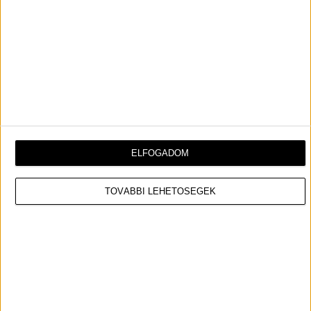
elrontani. Ezt
a megmagyarázhatatlan és izgalmas
kötődést szerettem volna vegyíteni
egy kis éjszakai élet hangulattal –
amiből ebben az évben nem adatott
meg annyira sok – és így
születhetett meg az első „Orsis”
ELFOGADOM
party himnusz
TOVÁBBI LEHETŐSÉGEK
– mesélte Orsoia.