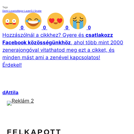
Tags
Demi Lovato
Major Lazer
DJ Snake
0
0
0
0
Hozzászólnál a cikkhez?
Gyere és
csatlakozz
Facebook közösségünkhöz
, ahol több mint 2000
zenerajongóval vitathatod meg ezt a cikket, és
minden mást ami a zenével kapcsolatos!
Érdekel!
dAttila
FELKAPOTT