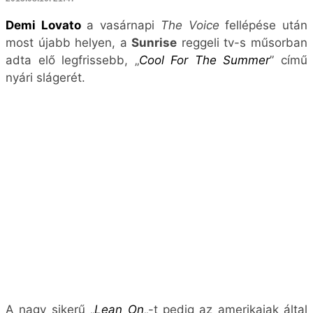
Demi Lovato
a vasárnapi
The Voice
fellépése után
most újabb helyen, a
Sunrise
reggeli tv-s műsorban
adta elő legfrissebb, „
Cool For The Summer
” című
nyári slágerét.
A nagy sikerű „
Lean On
„-t pedig az amerikaiak által