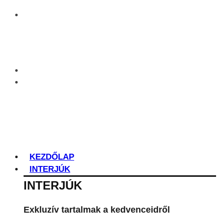
KEZDŐLAP
INTERJÚK
INTERJÚK
Exkluzív tartalmak a kedvenceidről