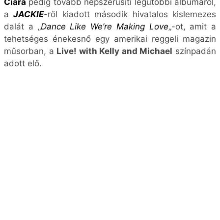
Ciara
pedig tovább népszerűsíti legutóbbi albumáról,
a
JACKIE
-ről kiadott második hivatalos kislemezes
dalát a „
Dance Like We’re Making Love
„-ot, amit a
tehetséges énekesnő egy amerikai reggeli magazin
műsorban, a
Live! with Kelly and Michael
színpadán
adott elő.