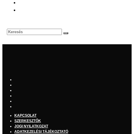
KAPCSOLAT
SZERKESZTŐK
JOGI NYILATKOZAT
ADATKEZELÉSI TÁJÉKOZTATÓ