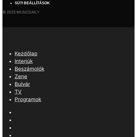
SÜTI BEÁLLÍTÁSOK
© 2025 MUSICDAILY
Kezdőlap
Interjúk
Beszámolók
Zene
Bulvár
TV
Programok