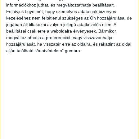
információkhoz juthat, és megváltoztathatja beállításait.
Felhívjuk figyelmét, hogy személyes adatainak bizonyos
kezeléséhez nem feltétlenül szükséges az Ön hozzájárulása, de
ZENE
jogában áll tiltakozni az ilyen jellegű adatkezelés ellen. A
ZENE
beállításai csak erre a weboldalra érvényesek. Bármikor
megváltoztathatja a preferenciáit, vagy visszavonhatja
hozzájárulását, ha visszatér erre az oldalra, és rákattint az oldal
A legfrissebb megjelenések első kézből!
alján található "Adatvédelem" gombra.
A DUETT, AMIRŐL MINDIG IS
TUDTUK, HOGY SZÜKSÉGÜNK VAN
RÁ: ÖSSZEÁLLT MADONNA ÉS
KYLIE MINOGUE