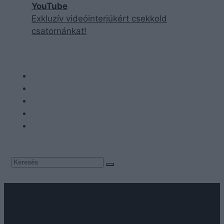
YouTube
Exkluzív videóinterjúkért csekkold
csatornánkat!