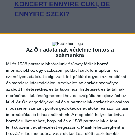
KONCERT ENNYIRE CUKI, DE
ENNYIRE SZEXI?
VISSZAFOGOTTAN INDULT, DE A
Az Ön adatainak védelme fontos a
számunkra
VÉGÉRE IGAZI KÖZÖSSÉGI
Mi és 1538 partnereink tárolunk és/vagy férünk hozzá
ÉLMÉNNYÉ VÁLT SEAL BUDAPESTI
információkhoz egy eszközön, például sütik formájában, és
személyes adatokat dolgozunk fel, például egyedi azonosítókat
KONCERTJE
és standard információkat, amelyeket az eszköz személyre
szabott hirdetésekhez és tartalomhoz, hirdetések és tartalmak
méréséhez, közönségmérésekhez és szolgáltatásfejlesztéshez
küld.
Az Ön engedélyével mi és a partnereink eszközleolvasásos
módszerrel szerzett pontos geolokációs adatokat és azonosítási
OLYAN VOLT CHARLIE PUTH A
információkat is felhasználhatunk. A megfelelő helyre kattintva
hozzájárulhat ahhoz, hogy mi és a 1538 partnereink a fent
BUDAPEST PARK SZÍNPADÁN, MINT
leírtak szerint adatkezelést végezzünk. Másik lehetőségként a
KISGYEREK A CUKORKABOLTBAN
hozzájárulás megadása vagy elutasítása előtt részletesebb