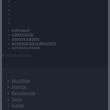
KAPCSOLAT
SZERKESZTŐK
JOGI NYILATKOZAT
ADATKEZELÉSI TÁJÉKOZTATÓ
SÜTI BEÁLLÍTÁSOK
© 2025 MUSICDAILY
Kezdőlap
Interjúk
Beszámolók
Zene
Bulvár