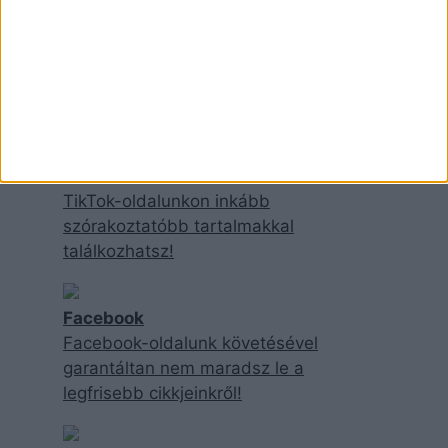
Instagram
Kövess minket Instán, ahol mindenféle
extra tartalommal várunk!
TikTok
TikTok-oldalunkon inkább
szórakoztatóbb tartalmakkal
találkozhatsz!
Facebook
Facebook-oldalunk követésével
garantáltan nem maradsz le a
legfrisebb cikkjeinkről!