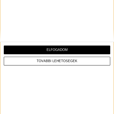
ÖSSZES TALÁLAT
Most olvasod:
ALBUMPREMIER: LeAnn Rimes – Remnants
ELFOGADOM
ALBUMPREMIER: LEANN RIMES –
TOVÁBBI LEHETŐSÉGEK
REMNANTS
DÁVID
2016.11.03. 21:07
Pár napja jelent meg az amerikai énekesnő,
LeAnn
Rimes
legújabb stúdióalbuma, a „
Remnants”.
Az
albumról 2 kislemez („
The Story
„, „
How to Kiss a
Boy
„) jelent meg eddig.