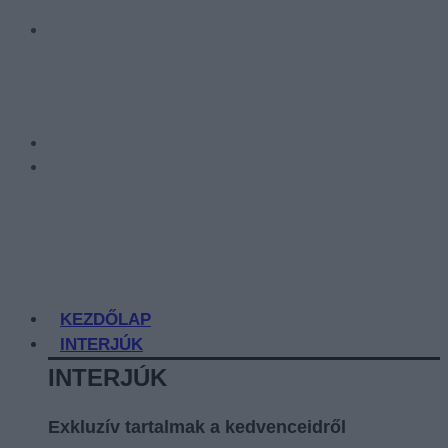
KEZDŐLAP
INTERJÚK
INTERJÚK
Exkluzív tartalmak a kedvenceidről