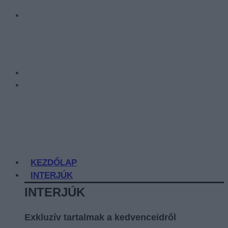
KEZDŐLAP
INTERJÚK
INTERJÚK
Exkluzív tartalmak a kedvenceidről