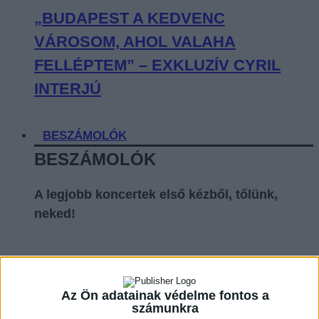
„BUDAPEST A KEDVENC
VÁROSOM, AHOL VALAHA
FELLÉPTEM” – EXKLUZÍV CYRIL
INTERJÚ
BESZÁMOLÓK
BESZÁMOLÓK
A legjobb koncertek első kézből, tőlünk,
neked!
LOVESTREAM FESZTIVÁL: A
Az Ön adatainak védelme fontos a
SZEMÜNK LÁTTÁRA VÁLT A DANCE
számunkra