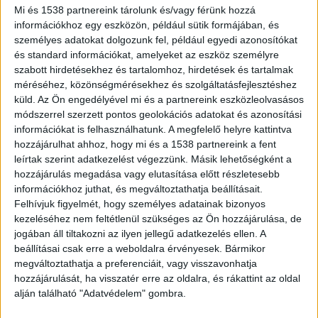
KORONÁZATLAN KIRÁLYNŐJÉVÉ
Mi és 1538 partnereink tárolunk és/vagy férünk hozzá
információkhoz egy eszközön, például sütik formájában, és
BEBE REXHA
személyes adatokat dolgozunk fel, például egyedi azonosítókat
és standard információkat, amelyeket az eszköz személyre
szabott hirdetésekhez és tartalomhoz, hirdetések és tartalmak
méréséhez, közönségmérésekhez és szolgáltatásfejlesztéshez
küld.
Az Ön engedélyével mi és a partnereink eszközleolvasásos
FROM20 ÉS KANG YU-CHAN
módszerrel szerzett pontos geolokációs adatokat és azonosítási
információkat is felhasználhatunk. A megfelelő helyre kattintva
BUDAPESTEN: HOGY LEHET EGY
hozzájárulhat ahhoz, hogy mi és a 1538 partnereink a fent
leírtak szerint adatkezelést végezzünk. Másik lehetőségként a
KONCERT ENNYIRE CUKI, DE
hozzájárulás megadása vagy elutasítása előtt részletesebb
ENNYIRE SZEXI?
információkhoz juthat, és megváltoztathatja beállításait.
Felhívjuk figyelmét, hogy személyes adatainak bizonyos
kezeléséhez nem feltétlenül szükséges az Ön hozzájárulása, de
jogában áll tiltakozni az ilyen jellegű adatkezelés ellen. A
beállításai csak erre a weboldalra érvényesek. Bármikor
megváltoztathatja a preferenciáit, vagy visszavonhatja
VISSZAFOGOTTAN INDULT, DE A
hozzájárulását, ha visszatér erre az oldalra, és rákattint az oldal
VÉGÉRE IGAZI KÖZÖSSÉGI
alján található "Adatvédelem" gombra.
ÉLMÉNNYÉ VÁLT SEAL BUDAPESTI