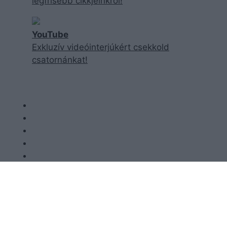
legfrisebb cikkjeinkről!
YouTube
Exkluzív videóinterjúkért csekkold
csatornánkat!